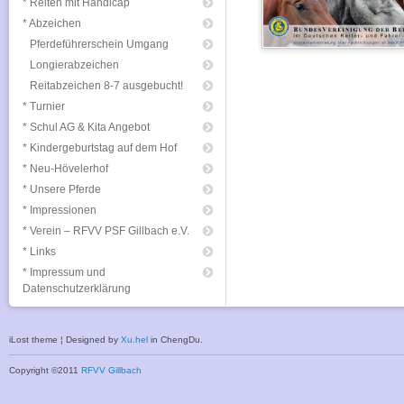
* Reiten mit Handicap
* Abzeichen
Pferdeführerschein Umgang
Longierabzeichen
Reitabzeichen 8-7 ausgebucht!
* Turnier
* Schul AG & Kita Angebot
* Kindergeburtstag auf dem Hof
* Neu-Hövelerhof
* Unsere Pferde
* Impressionen
* Verein – RFVV PSF Gillbach e.V.
* Links
* Impressum und
Datenschutzerklärung
iLost theme ¦ Designed by
Xu.hel
in ChengDu.
Copyright ©2011
RFVV Gillbach