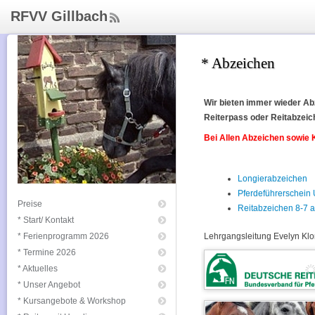
RFVV Gillbach
ee
d
Rs
* Abzeichen
s
Wir bieten immer wieder Ab
Reiterpass oder Reitabzeich
Bei Allen Abzeichen sowie 
Longierabzeichen
Pferdeführerschei
Preise
Reitabzeichen 8-7 
* Start/ Kontakt
* Ferienprogramm 2026
Lehrgangsleitung Evelyn Klo
* Termine 2026
* Aktuelles
* Unser Angebot
* Kursangebote & Workshop