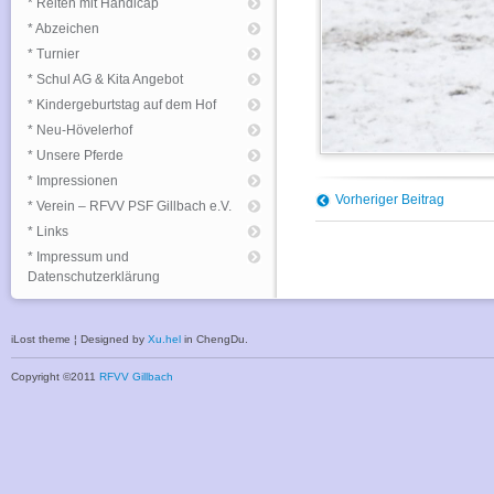
* Reiten mit Handicap
* Abzeichen
* Turnier
* Schul AG & Kita Angebot
* Kindergeburtstag auf dem Hof
* Neu-Hövelerhof
* Unsere Pferde
* Impressionen
Vorheriger Beitrag
* Verein – RFVV PSF Gillbach e.V.
* Links
* Impressum und
Datenschutzerklärung
iLost theme ¦ Designed by
Xu.hel
in ChengDu.
Copyright ©2011
RFVV Gillbach