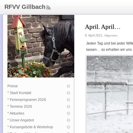
RFVV Gillbach
ee
d
Rs
April. April…
s
8. April 2021,
Allgemein
Jeden Tag und bei jeder Witt
lassen… so erhalten wir uns
Preise
* Start/ Kontakt
* Ferienprogramm 2026
* Termine 2026
* Aktuelles
* Unser Angebot
* Kursangebote & Workshop