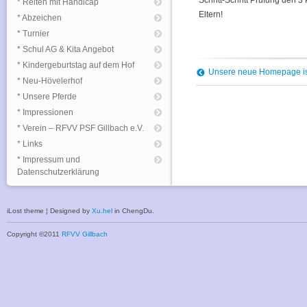
Schritt-Schritt Prüfung den 3
* Reiten mit Handicap
Eltern!
* Abzeichen
* Turnier
* Schul AG & Kita Angebot
* Kindergeburtstag auf dem Hof
Unsere neue Homepage is
* Neu-Hövelerhof
* Unsere Pferde
* Impressionen
* Verein – RFVV PSF Gillbach e.V.
* Links
* Impressum und
Datenschutzerklärung
iLost theme ¦ Designed by
Xu.hel
in ChengDu.
Copyright ©2011
RFVV Gillbach