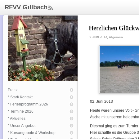
RFVV Gillbach
ee
d
Rs
Herzlichen Glückw
s
3. Juni 2013,
Allgemein
Preise
* Start/ Kontakt
02. Juni 2013
* Ferienprogramm 2026
Heute waren unsere Volti- G
* Termine 2026
Asche mit unserem heldenhaf
* Aktuelles
* Unser Angebot
Diesmal ging es zum Turnier 
Hier schaffte es die Gruppe 3
* Kursangebote & Workshop