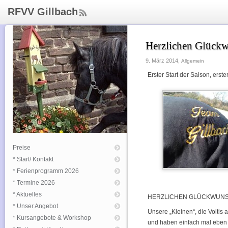
RFVV Gillbach
ee
d
Rs
Herzlichen Glückw
s
9. März 2014,
Allgemein
Erster Start der Saison, erste
Preise
* Start/ Kontakt
* Ferienprogramm 2026
* Termine 2026
* Aktuelles
HERZLICHEN GLÜCKWUNSCH 
* Unser Angebot
Unsere „Kleinen“, die Voltis
* Kursangebote & Workshop
und haben einfach mal eben 