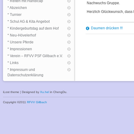
* Reiten mit Handicap
Nachwuchs Gruppe.
* Abzeichen
Herzlich Glückwunsch, dass 
* Turnier
* Schul AG & Kita Angebot
Daumen drücken !!!
* Kindergeburtstag auf dem Hof
* Neu-Hövelerhof
* Unsere Pferde
* Impressionen
* Verein – RFVV PSF Gillbach e.V.
* Links
* Impressum und
Datenschutzerklärung
iLost theme ¦ Designed by
Xu.hel
in ChengDu.
Copyright ©2011
RFVV Gillbach