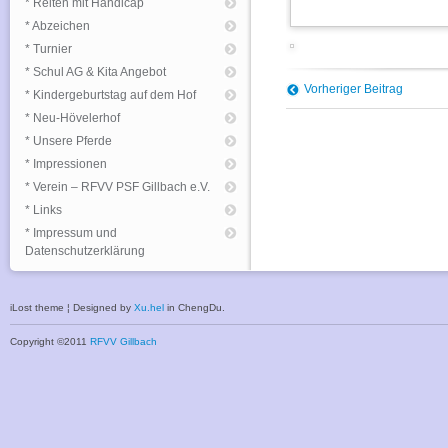
* Reiten mit Handicap
* Abzeichen
* Turnier
* Schul AG & Kita Angebot
Vorheriger Beitrag
* Kindergeburtstag auf dem Hof
* Neu-Hövelerhof
* Unsere Pferde
* Impressionen
* Verein – RFVV PSF Gillbach e.V.
* Links
* Impressum und
Datenschutzerklärung
iLost theme ¦ Designed by
Xu.hel
in ChengDu.
Copyright ©2011
RFVV Gillbach