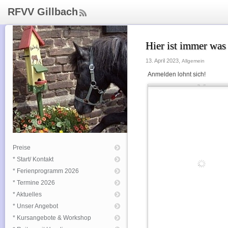
RFVV Gillbach
ee
d
Rs
Hier ist immer wa
s
13. April 2023,
Allgemein
Anmelden lohnt sich!
Preise
* Start/ Kontakt
* Ferienprogramm 2026
* Termine 2026
* Aktuelles
* Unser Angebot
* Kursangebote & Workshop