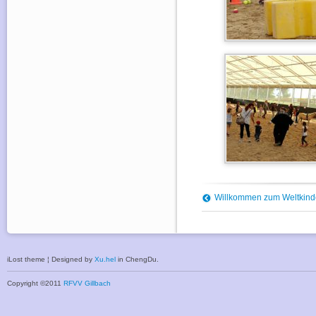
Willkommen zum Weltkind
iLost theme ¦ Designed by
Xu.hel
in ChengDu.
Copyright ©2011
RFVV Gillbach