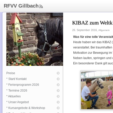
RFVV Gillbach
ee
d
Rs
KIBAZ zum Weltki
s
26. September 2016,
Allgemein
Was für eine tolle Veransta
Heute haben wir das KIBAZ 
veranstaltet. Bei traumhaften
Motivation zur Bewegung im 
Neben laufen, springen und w
Ein besonderer Dank gilt auc
Preise
* Start/ Kontakt
* Ferienprogramm 2026
* Termine 2026
* Aktuelles
* Unser Angebot
* Kursangebote & Workshop