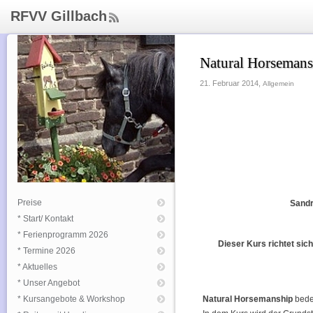
RFVV Gillbach
ee
d
Rs
Natural Horsemans
s
21. Februar 2014,
Allgemein
Preise
Sandr
* Start/ Kontakt
* Ferienprogramm 2026
Dieser Kurs richtet sic
* Termine 2026
* Aktuelles
* Unser Angebot
* Kursangebote & Workshop
Natural Horsemanship
bede