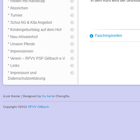
In dem Kurs wird der Grunds
* Reiten mit Handicap
* Abzeichen
* Turnier
* Schul AG & Kita Angebot
* Kindergeburtstag auf dem Hof
Faschingsreiten
* Neu-Hövelerhof
* Unsere Pferde
* Impressionen
* Verein – RFVV PSF Gillbach e.V.
* Links
* Impressum und
Datenschutzerklärung
iLost theme ¦ Designed by
Xu.hel
in ChengDu.
Copyright ©2011
RFVV Gillbach