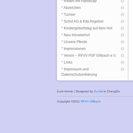
* Reiten mit Handicap
* Abzeichen
* Turnier
* Schul AG & Kita Angebot
* Kindergeburtstag auf dem Hof
* Neu-Hövelerhof
* Unsere Pferde
* Impressionen
* Verein – RFVV PSF Gillbach e.V.
* Links
* Impressum und
Datenschutzerklärung
iLost theme ¦ Designed by
Xu.hel
in ChengDu.
Copyright ©2011
RFVV Gillbach