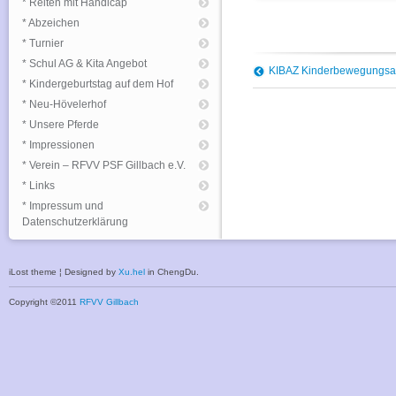
* Reiten mit Handicap
* Abzeichen
* Turnier
* Schul AG & Kita Angebot
KIBAZ Kinderbewegungsa
* Kindergeburtstag auf dem Hof
* Neu-Hövelerhof
* Unsere Pferde
* Impressionen
* Verein – RFVV PSF Gillbach e.V.
* Links
* Impressum und
Datenschutzerklärung
iLost theme ¦ Designed by
Xu.hel
in ChengDu.
Copyright ©2011
RFVV Gillbach