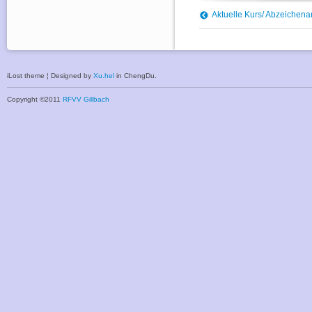
Aktuelle Kurs/ Abzeichen
iLost theme ¦ Designed by
Xu.hel
in ChengDu.
Copyright ©2011
RFVV Gillbach