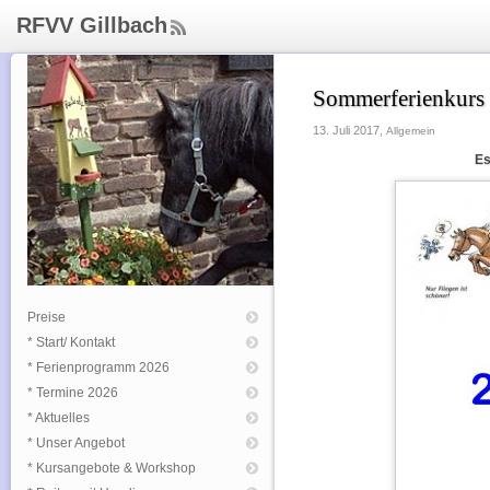
RFVV Gillbach
ee
d
Rs
Sommerferienkurs
s
13. Juli 2017,
Allgemein
Es
Preise
* Start/ Kontakt
* Ferienprogramm 2026
* Termine 2026
* Aktuelles
* Unser Angebot
* Kursangebote & Workshop