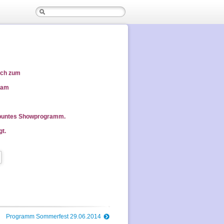
lich zum
 am
d buntes Showprogramm.
gt.
Programm Sommerfest 29.06.2014