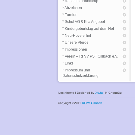
* Reiten mit Handicap
* Abzeichen
* Turnier
* Schul AG & Kita Angebot
* Kindergeburtstag auf dem Hof
* Neu-Hövelerhof
* Unsere Pferde
* Impressionen
* Verein – RFVV PSF Gillbach e.V.
* Links
* Impressum und
Datenschutzerklärung
iLost theme ¦ Designed by
Xu.hel
in ChengDu.
Copyright ©2011
RFVV Gillbach