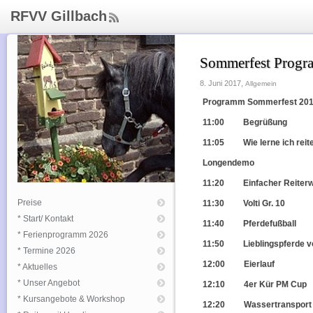
RFVV Gillbach
ee
d
Rs
Sommerfest Prog
s
8. Juni 2017,
Allgemein
Programm Sommerfest 20
11:00 Begrüßung
11:05 Wie lerne ich reite
Longendemo
11:20 Einfacher Reiterw
Preise
11:30 Volti Gr. 10
* Start/ Kontakt
11:40 Pferdefußball
* Ferienprogramm 2026
11:50 Lieblingspferde vo
* Termine 2026
12:00 Eierlauf
* Aktuelles
* Unser Angebot
12:10 4er Kür PM Cup
* Kursangebote & Workshop
12:20 Wassertransport