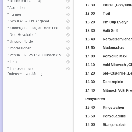
* Reiten mit Handicap
12:30 Pause „Ponyführ
* Abzeichen
13:00 Trail
* Turnier
* Schul AG & Kita Angebot
13:20 Pm Cup Evelyn
* Kindergeburtstag auf dem Hof
13:30 Volti Gr. 9
* Neu-Hövelerhof
13:40 Reitweisenvielfal
* Unsere Pferde
13:50 Modenschau
* Impressionen
* Verein – RFVV PSF Gillbach e.V.
14:00 Ponyclub Maxi
* Links
14:10 Volti Mittwoch „Gl
* Impressum und
14:20 6er- Quadrille „Le
Datenschutzerklärung
14:30 Reiterspiele
14:40 Mitmach Volti Pr
Ponyführen
15:40 Ringstechen
15:50 Ponyquadrille
16:00 Stangenarbeit