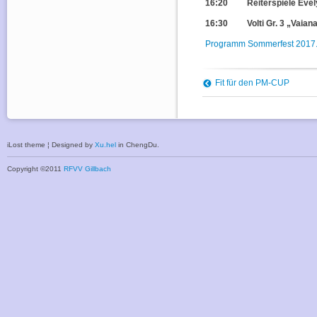
16:20 Reiterspiele Evel
16:30 Volti Gr. 3 „Vaian
Programm Sommerfest 2017.
Fit für den PM-CUP
iLost theme ¦ Designed by
Xu.hel
in ChengDu.
Copyright ©2011
RFVV Gillbach