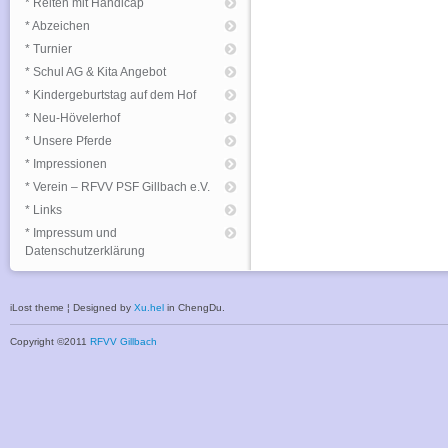
* Reiten mit Handicap
* Abzeichen
* Turnier
* Schul AG & Kita Angebot
* Kindergeburtstag auf dem Hof
* Neu-Hövelerhof
* Unsere Pferde
* Impressionen
* Verein – RFVV PSF Gillbach e.V.
* Links
* Impressum und
Datenschutzerklärung
iLost theme ¦ Designed by
Xu.hel
in ChengDu.
Copyright ©2011
RFVV Gillbach