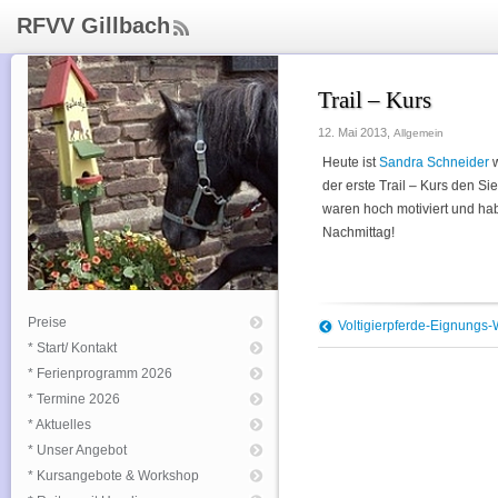
RFVV Gillbach
ee
d
Rs
Trail – Kurs
s
12. Mai 2013,
Allgemein
Heute ist
Sandra Schneider
w
der erste Trail – Kurs den S
waren hoch motiviert und hab
Nachmittag!
Preise
Voltigierpferde-Eignungs
* Start/ Kontakt
* Ferienprogramm 2026
* Termine 2026
* Aktuelles
* Unser Angebot
* Kursangebote & Workshop