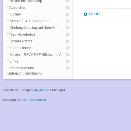
* Reiten mit Handicap
* Abzeichen
Prosit !
* Turnier
* Schul AG & Kita Angebot
* Kindergeburtstag auf dem Hof
* Neu-Hövelerhof
* Unsere Pferde
* Impressionen
* Verein – RFVV PSF Gillbach e.V.
* Links
* Impressum und
Datenschutzerklärung
iLost theme ¦ Designed by
Xu.hel
in ChengDu.
Copyright ©2011
RFVV Gillbach