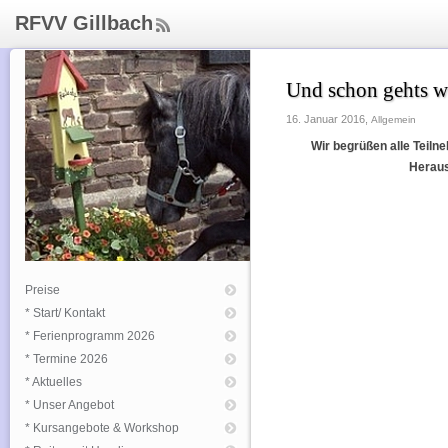
RFVV Gillbach
ee
d
Rs
Und schon gehts w
s
16. Januar 2016,
Allgemein
Wir begrüßen alle Teilne
Heraus
Preise
* Start/ Kontakt
* Ferienprogramm 2026
* Termine 2026
* Aktuelles
* Unser Angebot
* Kursangebote & Workshop