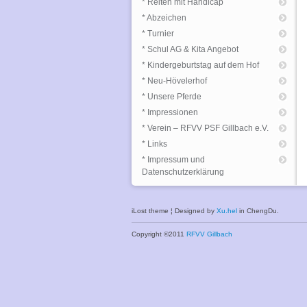
* Reiten mit Handicap
* Abzeichen
* Turnier
* Schul AG & Kita Angebot
* Kindergeburtstag auf dem Hof
* Neu-Hövelerhof
* Unsere Pferde
* Impressionen
* Verein – RFVV PSF Gillbach e.V.
* Links
* Impressum und
Datenschutzerklärung
iLost theme ¦ Designed by
Xu.hel
in ChengDu.
Copyright ©2011
RFVV Gillbach