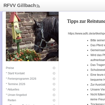
RFVV Gillbach
ee
d
Rs
Tipps zur Reitstun
s
https://www.adfc.de/artikel/sp
Bitte seine
Das Pferd 
Gemeinsam 
Wird das Pf
aufmerksam
Das Tragen 
Preise
Schutzwest
* Start/ Kontakt
Eine teure 
* Ferienprogramm 2026
bequeme Ho
* Termine 2026
Zur Ausrüst
* Aktuelles
Unsere Vier
Nicht fütte
* Unser Angebot
keine Freu
Reiten
Trockenes 