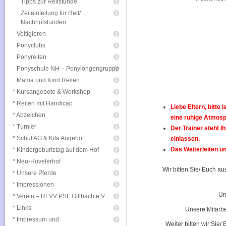
Tipps zur Reitstunde
Zeiteinteilung für Reit/
Nachholstunden
Voltigieren
Ponyclubs
Ponyreiten
Ponyschule NH – Ponylongengruppe
Mama und Kind Reiten
* Kursangebote & Workshop
* Reiten mit Handicap
Liebe Eltern, bitte 
* Abzeichen
eine ruhige Atmosph
* Turnier
Der Trainer steht I
* Schul AG & Kita Angebot
einlassen.
Das Weiterleiten un
* Kindergeburtstag auf dem Hof
* Neu-Hövelerhof
Wir bitten Sie/ Euch a
* Unsere Pferde
* Impressionen
Un
* Verein – RFVV PSF Gillbach e.V.
* Links
Unsere Mitarbe
* Impressum und
Weiter bitten wir Sie