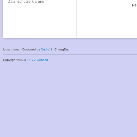
Datenschutzerklärung
Per
iLost theme ¦ Designed by
Xu.hel
in ChengDu.
Copyright ©2011
RFVV Gillbach